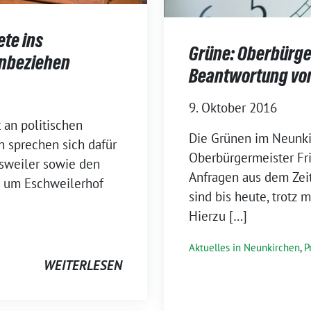
te ins
Grüne: Oberbürge
inbeziehen
Beantwortung von
9. Oktober 2016
 an politischen
Die Grünen im Neunkir
 sprechen sich dafür
Oberbürgermeister Frie
esweiler sowie den
Anfragen aus dem Zei
d um Eschweilerhof
sind bis heute, trotz
Hierzu […]
Aktuelles in Neunkirchen
,
P
WEITERLESEN