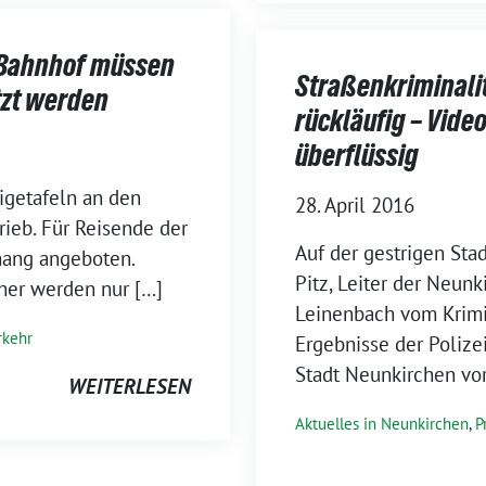
 Bahnhof müssen
Straßenkriminalit
tzt werden
rückläufig – Vid
überflüssig
igetafeln an den
28. April 2016
rieb. Für Reisende der
Auf der gestrigen Sta
hang angeboten.
Pitz, Leiter der Neunk
her werden nur […]
Leinenbach vom Krimi
rkehr
Ergebnisse der Polizei
Stadt Neunkirchen vo
WEITERLESEN
Aktuelles in Neunkirchen
,
P