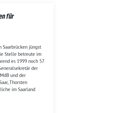
en für
n Saarbrücken jüngst
ie Stelle betreute im
hrend es 1999 noch 57
Generalsekretär der
l MdB und der
aar, Thorsten
liche im Saarland