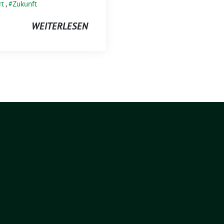
rt
,
Zukunft
WEITERLESEN