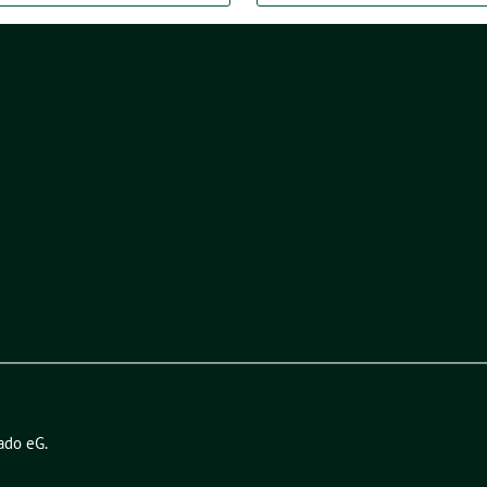
ado eG
.