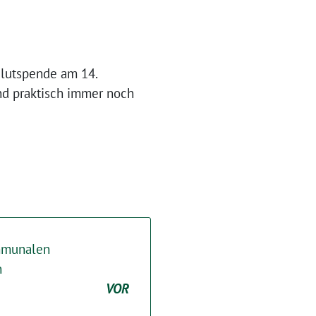
Blutspende am 14.
nd praktisch immer noch
ommunalen
n
VOR