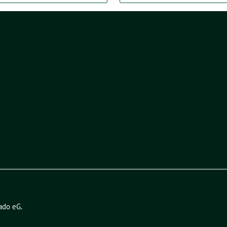
ado eG
.