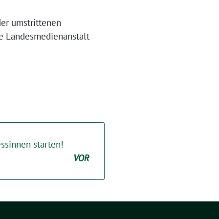
der umstrittenen
ie Landesmedienanstalt
essinnen starten!
VOR