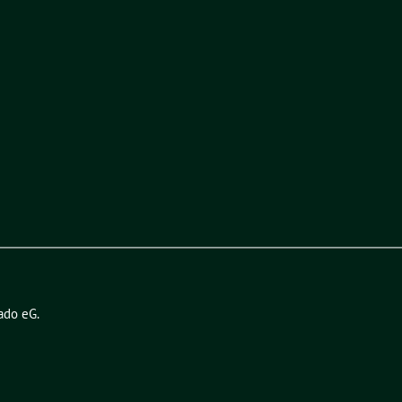
ado eG
.