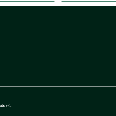
ado eG
.