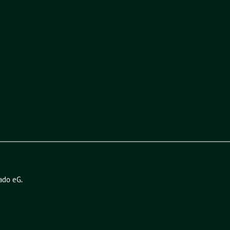
ado eG
.