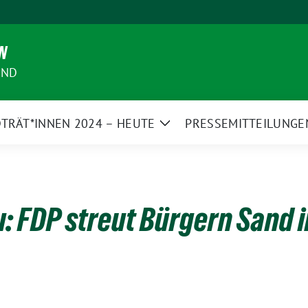
N
AND
TRÄT*INNEN 2024 – HEUTE
PRESSEMITTEILUNGE
Zeige
Untermenü
 FDP streut Bürgern Sand i