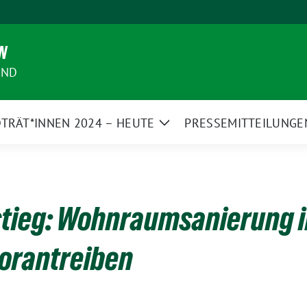
N
AND
TRÄT*INNEN 2024 – HEUTE
PRESSEMITTEILUNGE
Zeige
Untermenü
tieg: Wohnraumsanierung i
orantreiben