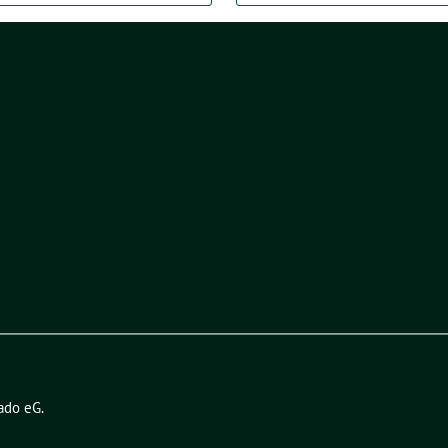
ado eG
.