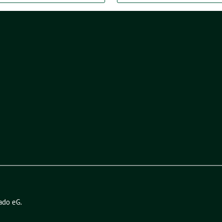
ado eG
.