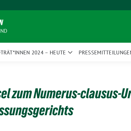
N
AND
TRÄT*INNEN 2024 – HEUTE
PRESSEMITTEILUNGE
Zeige
Untermenü
el zum Numerus-clausus-Ur
ssungsgerichts