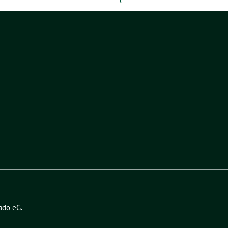
ado eG
.