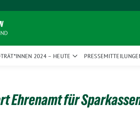
N
AND
TRÄT*INNEN 2024 – HEUTE
PRESSEMITTEILUNGE
Zeige
Untermenü
ert Ehrenamt für Sparkasse