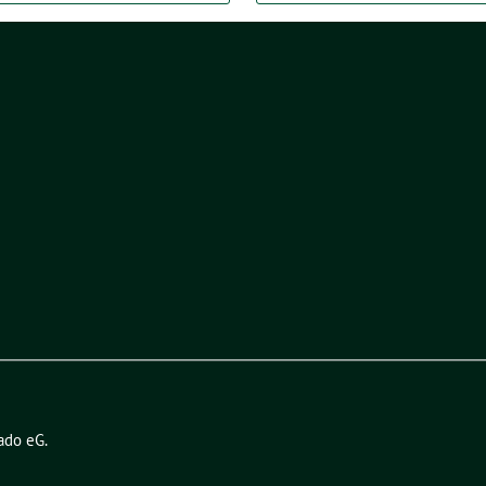
ado eG
.